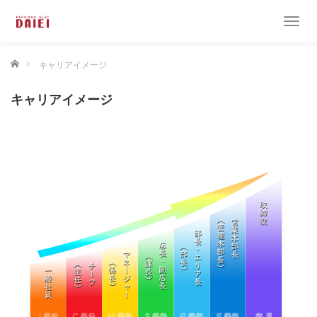
T
o
g
ホーム
キャリアイメージ
g
l
e
キャリアイメージ
n
a
v
i
g
a
t
i
o
n