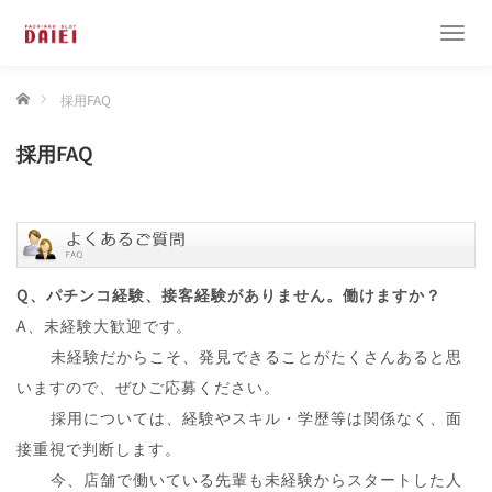
T
o
g
ホーム
採用FAQ
g
l
e
採用FAQ
n
a
v
i
g
a
Q、パチンコ経験、接客経験がありません。働けますか？
t
i
A、未経験大歓迎です。
o
A、
未経験だからこそ、発見できることがたくさんあると思
n
いますので、ぜひご応募ください。
A、
採用については、経験やスキル・学歴等は関係なく、面
接重視で判断します。
A、
今、店舗で働いている先輩も未経験からスタートした人