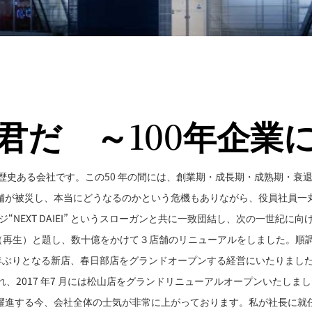
君だ ～100年企業
迎えた歴史ある会社です。この50 年の間には、創業期・成長期・成熟期・
舗が被災し、本当にどうなるのかという危機もありながら、役員社員一丸
ジ“NEXT DAIEI” というスローガンと共に一致団結し、次の一世紀
、ReBORN（再生）と題し、数十億をかけて３店舗のリニューアルをしまし
は９年ぶりとなる新店、春日部店をグランドオープンする経営にいたりました。
入れ、2017 年7 月には松山店をグランドリニューアルオープンいたしま
進する今、会社全体の士気が非常に上がっております。私が社長に就