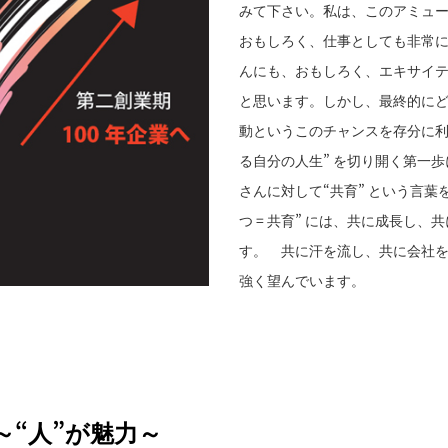
みて下さい。私は、このアミュ
おもしろく、仕事としても非常
んにも、おもしろく、エキサイ
と思います。しかし、最終的に
動というこのチャンスを存分に利
る自分の人生” を切り開く第一
さんに対して“共育” という言
つ = 共育” には、共に成長し
す。 共に汗を流し、共に会社
強く望んでいます。
“人”が魅力～