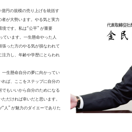
00 億円の規模の売り上げを統括す
 代の者が大勢います。やる気と実力
境です。私は“公平” が重要
思っています。一生懸命やった人
頑張った方のやる気が損なわれて
に注力し、年齢や学歴にとらわれ
、一生懸命自分の夢に向かってい
いれば、ここをステップに自分の
何でもいいから自分のためになる
いただければ幸いだと思います。
“人” が魅力のダイエーでありた